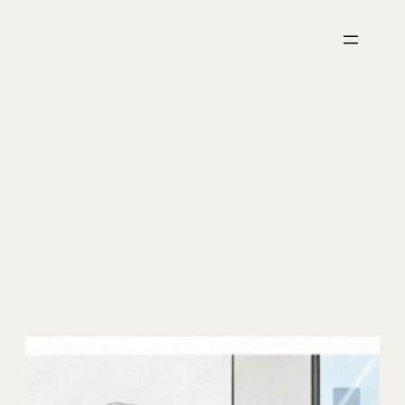
跳
至
主
要
內
容